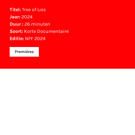
Titel:
Tree of Lies
Jaar:
2024
Duur :
26 minuten
Soort:
Korte Documentaire
Editie:
NFF 2024
Premières
NFF Archief
Informatie over deze film, televisie- of
interactieve productie bevindt zich in het NFF
Archief. In het NFF Archief staat informatie over
producties die in de afgelopen festivaledities
vertoond zijn. Het NFF beschikt niet over dit