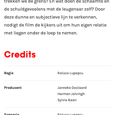
trekken we de grens? En wat doen de schaamte en
de schuldgevoelens met de leugenaar zelf? Door
deze dunne en subjectieve lijn te verkennen,
nodigt de film de kijkers uit om hun eigen relatie
met liegen onder de loep te nemen.
Credits
Sla credits over
Regie
Raluca Lupaşcu
Producent
Janneke Doolaard
Harmen Jalvingh
Sylvia Baan
Scenario
Raluca Lupaşcu