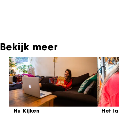
materiaal, daarover kun je contact opnemen
met de producent, distributeur of omroep.
Oudere films zijn soms ook terug te vinden bij
Eye Filmmuseum of bij het Nederlands
Instituut voor Beeld & Geluid.
Bekijk meer
Sla carrousel over
Nu Kijken
Het laat