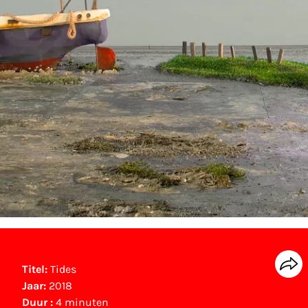
Titel:
Tides
Jaar:
2018
Duur :
4 minuten