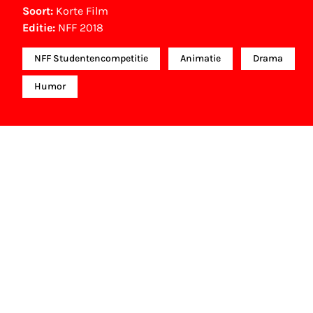
Soort:
Korte Film
Editie:
NFF 2018
NFF Studentencompetitie
Animatie
Drama
Humor
NFF Archief
Informatie over deze film, televisie- of interactieve
productie bevindt zich in het NFF Archief. In het
NFF Archief staat informatie over producties die in
de afgelopen festivaledities vertoond zijn. Het NFF
beschikt niet over dit materiaal, daarover kun je
contact opnemen met de producent, distributeur
of omroep. Oudere films zijn soms ook terug te