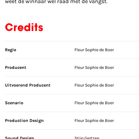
weet de winnaar wel raad met de vangst.
Credits
Sla credits over
Regie
Fleur Sophie de Boer
Producent
Fleur Sophie de Boer
Uitvoerend Producent
Fleur Sophie de Boer
Scenario
Fleur Sophie de Boer
Production Design
Fleur Sophie de Boer
Sound Design
Stijn Gertzen