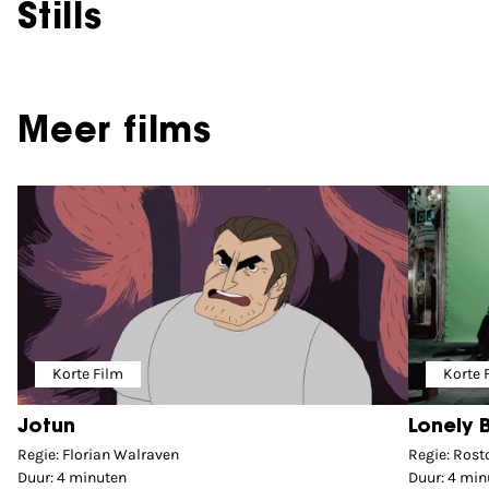
Stills
Meer films
Korte Film
Korte 
Jotun
Lonely 
Regie: Florian Walraven
Regie: Rost
Duur: 4 minuten
Duur: 4 min