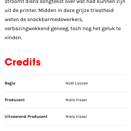
stroomt diens songtekst over wat had kunnen zijn
uit de printer. Midden in deze grijze triestheid
weten de snackbarmedewerkers,
verbazingwekkend genoeg, toch nog het geluk te
vinden.
Credits
Sla credits over
Regie
Noël Loozen
Producent
Niels Visser
Uitvoerend Producent
Niels Visser