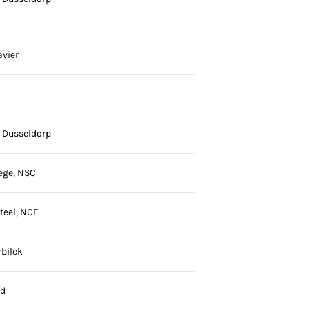
vier
 Dusseldorp
lege, NSC
teel, NCE
bilek
ed