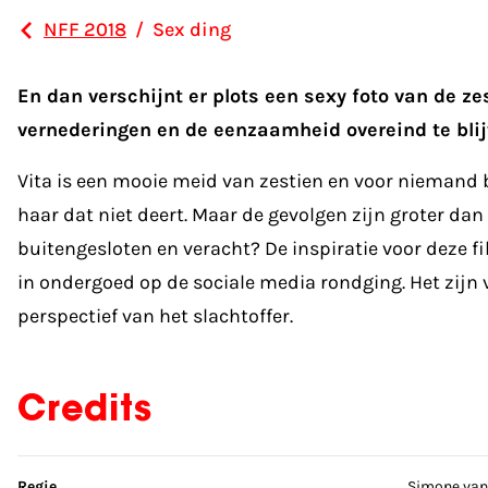
NFF 2018
/
Sex ding
En dan verschijnt er plots een sexy foto van de z
vernederingen en de eenzaamheid overeind te bli
Vita is een mooie meid van zestien en voor niemand ba
haar dat niet deert. Maar de gevolgen zijn groter dan
buitengesloten en veracht? De inspiratie voor deze f
in ondergoed op de sociale media rondging. Het zijn 
perspectief van het slachtoffer.
Credits
Sla credits over
Regie
Simone van