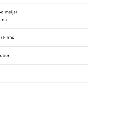
ooimeijer
ema
ir Films
bution