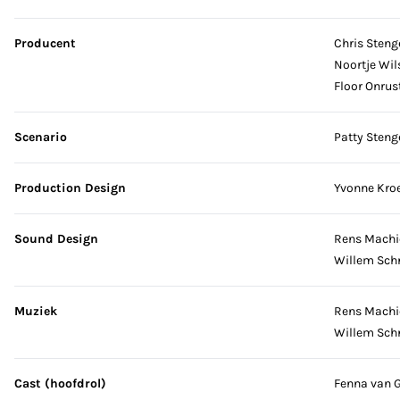
Producent
Chris Steng
Noortje Wil
Floor Onrus
Scenario
Patty Steng
Production Design
Yvonne Kro
Sound Design
Rens Machi
Willem Sch
Muziek
Rens Machi
Willem Sch
Cast (hoofdrol)
Fenna van 