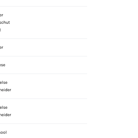
er
schut
t
er
ese
else
neider
else
neider
Gool