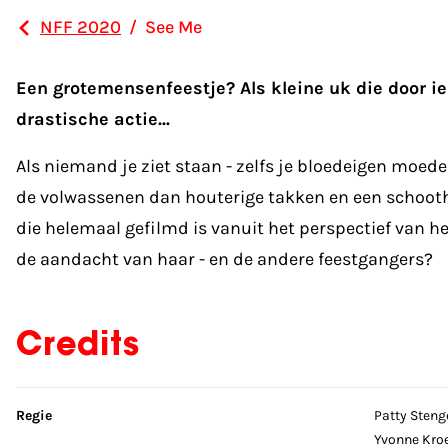
NFF 2020
/
See Me
Een grotemensenfeestje? Als kleine uk die door i
drastische actie...
Als niemand je ziet staan - zelfs je bloedeigen moede
de volwassenen dan houterige takken en een schootho
die helemaal gefilmd is vanuit het perspectief van h
de aandacht van haar - en de andere feestgangers?
Credits
Sla credits over
Regie
Patty Steng
Yvonne Kro