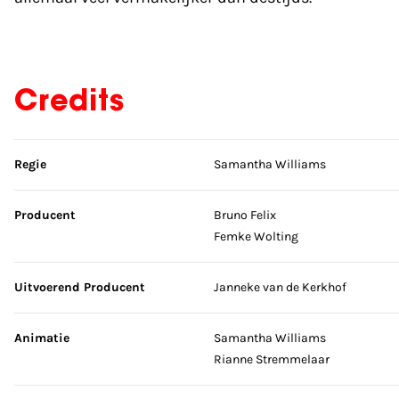
Credits
Sla credits over
Regie
Samantha Williams
Producent
Bruno Felix
Femke Wolting
Uitvoerend Producent
Janneke van de Kerkhof
Animatie
Samantha Williams
Rianne Stremmelaar