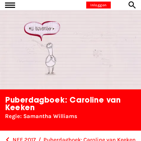
Ga naar inhoud
Inloggen
Puberdagboek: Caroline van
Keeken
Regie: Samantha Williams
NFF 2017
/
Puberdagboek: Caroline van Keeken