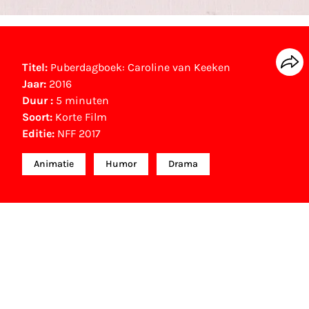
Titel:
Puberdagboek: Caroline van Keeken
Jaar:
2016
Duur :
5 minuten
Soort:
Korte Film
Editie:
NFF 2017
Animatie
Humor
Drama
NFF Archief
Informatie over deze film, televisie- of interactieve
productie bevindt zich in het NFF Archief. In het