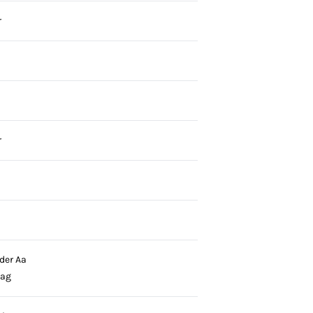
r
r
der Aa
lag