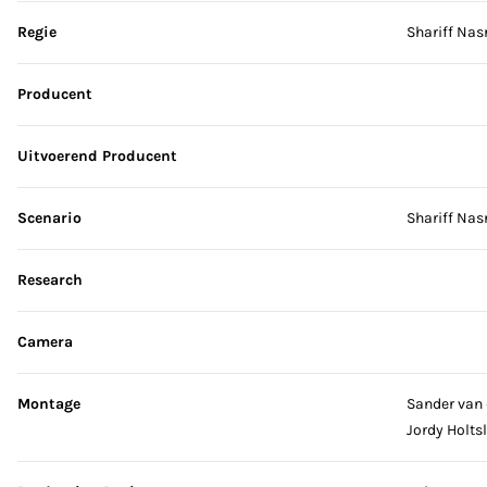
Sla credits over
Regie
Shariff Nas
Producent
Uitvoerend Producent
Scenario
Shariff Nas
Research
Camera
Montage
Sander van 
Jordy Holts