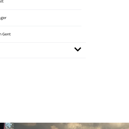
lt
ager
n Gent