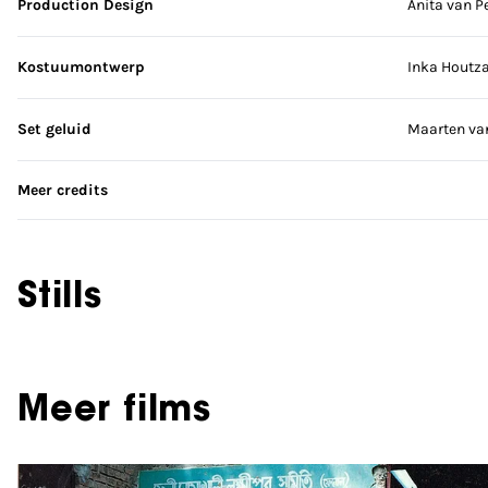
Production Design
Anita van Pe
Kostuumontwerp
Inka Houtz
Set geluid
Maarten va
Meer credits
Stills
Meer films