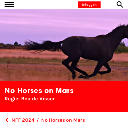
Ga naar inhoud
Inloggen
No Horses on Mars
Regie: Bea de Visser
NFF 2024
/
No Horses on Mars