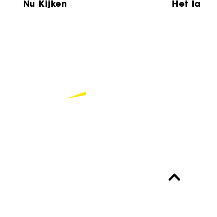
Nu Kijken
Het laat
Partners
Bekijk alle partners
Altijd up-to-date?