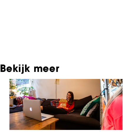
Archief. In het NFF Archief staat informatie over
producties die in de afgelopen festivaledities
vertoond zijn. Het NFF beschikt niet over dit
materiaal, daarover kun je contact opnemen
met de producent, distributeur of omroep.
Oudere films zijn soms ook terug te vinden bij
Eye Filmmuseum of bij het Nederlands
Instituut voor Beeld & Geluid.
Bekijk meer
Sla carrousel over