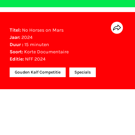
Titel:
No Horses on Mars
Jaar:
2024
Duur :
15 minuten
Soort:
Korte Documentaire
Editie:
NFF 2024
Gouden Kalf Competitie
Specials
NFF Archief
Informatie over deze film, televisie- of
interactieve productie bevindt zich in het NFF