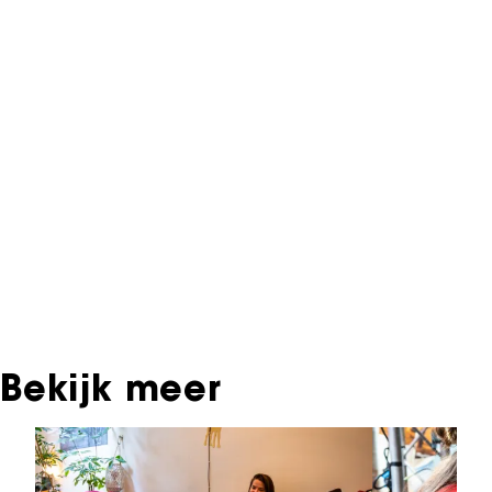
NFF Archief
Informatie over deze film, televisie- of
interactieve productie bevindt zich in het NFF
Archief. In het NFF Archief staat informatie over
producties die in de afgelopen festivaledities
vertoond zijn. Het NFF beschikt niet over dit
materiaal, daarover kun je contact opnemen
met de producent, distributeur of omroep.
Oudere films zijn soms ook terug te vinden bij
Eye Filmmuseum of bij het Nederlands
Instituut voor Beeld & Geluid.
Bekijk meer
Sla carrousel over