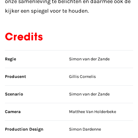
onze samenleving te belichten en daarmee ook de
kijker een spiegel voor te houden.
Credits
Sla credits over
Regie
Simon van der Zande
Producent
Gillis Cornelis
Scenario
Simon van der Zande
Camera
Matthee Van Holderbeke
Production Design
Simon Dardenne