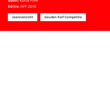
Soort:
Korte Film
Editie:
NFF 2010
Jaaroverzicht
Gouden Kalf Competitie
NFF Archief
Informatie over deze film, televisie- of
interactieve productie bevindt zich in het NFF
Archief. In het NFF Archief staat informatie over
producties die in de afgelopen festivaledities
vertoond zijn. Het NFF beschikt niet over dit
materiaal, daarover kun je contact opnemen
met de producent, distributeur of omroep.
Oudere films zijn soms ook terug te vinden bij
Eye Filmmuseum of bij het Nederlands
Instituut voor Beeld & Geluid.