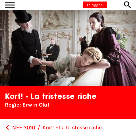
Ga naar inhoud
Inloggen
Kort! - La tristesse riche
Regie: Erwin Olaf
NFF 2010
/
Kort! - La tristesse riche