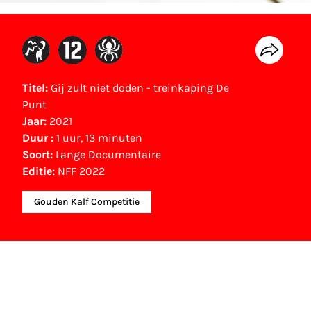
Titel:
Gij zult niet doden - treinkaping De
Punt
Jaar:
2021
Duur :
1 uur, 13 minuten
Soort:
Lange Documentaire
Editie:
NFF 2022
Gouden Kalf Competitie
NFF Archief