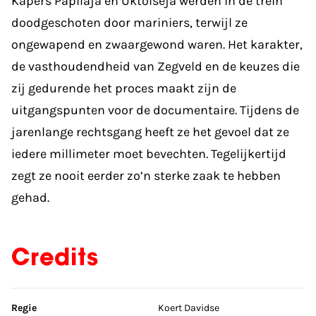
Kapers Papilaja en Uktolseja werden in de trein
doodgeschoten door mariniers, terwijl ze
ongewapend en zwaargewond waren. Het karakter,
de vasthoudendheid van Zegveld en de keuzes die
zij gedurende het proces maakt zijn de
uitgangspunten voor de documentaire. Tijdens de
jarenlange rechtsgang heeft ze het gevoel dat ze
iedere millimeter moet bevechten. Tegelijkertijd
zegt ze nooit eerder zo’n sterke zaak te hebben
gehad.
Credits
Sla credits over
Regie
Koert Davidse