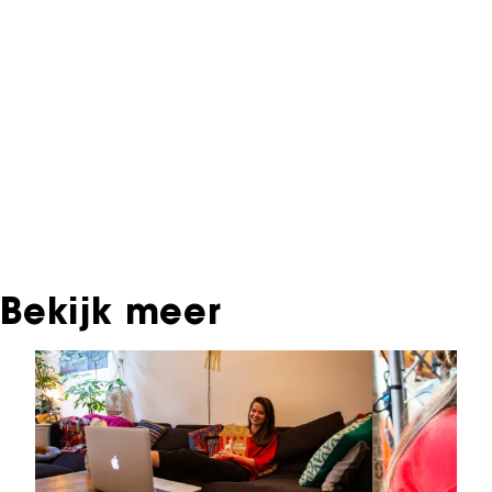
Informatie over deze film, televisie- of
interactieve productie bevindt zich in het NFF
Archief. In het NFF Archief staat informatie over
producties die in de afgelopen festivaledities
vertoond zijn. Het NFF beschikt niet over dit
materiaal, daarover kun je contact opnemen
met de producent, distributeur of omroep.
Oudere films zijn soms ook terug te vinden bij
Eye Filmmuseum of bij het Nederlands
Instituut voor Beeld & Geluid.
Bekijk meer
Sla carrousel over