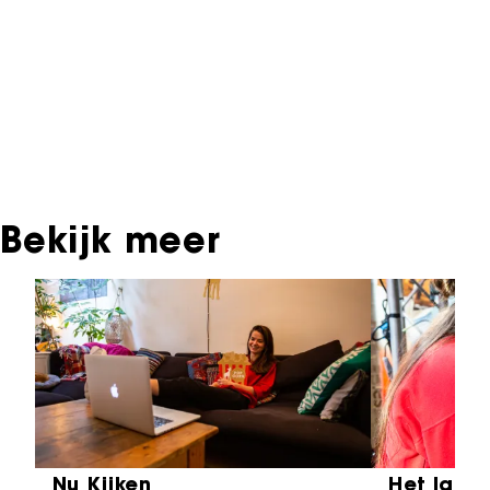
producties die in de afgelopen festivaledities
vertoond zijn. Het NFF beschikt niet over dit
materiaal, daarover kun je contact opnemen
met de producent, distributeur of omroep.
Oudere films zijn soms ook terug te vinden bij
Eye Filmmuseum of bij het Nederlands
Instituut voor Beeld & Geluid.
Bekijk meer
Sla carrousel over
Nu Kijken
Het laat