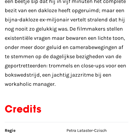
een beetje sip dat hij in vijf minuten het complete
bezit van een dakloze heeft opgeruimd; maar een
bijna-dakloze ex-miljonair vertelt stralend dat hij
nog nooit zo gelukkig was. De filmmakers stellen
existentiële vragen maar bewaren een lichte toon,
onder meer door geluid en camerabewegingen af
te stemmen op de dagelijkse bezigheden van de
geportretteerden: trommels en close-ups voor een
bokswedstrijd, een jachtig jazzritme bij een
workaholic manager.
Credits
Sla credits over
Regie
Petra Lataster-Czisch