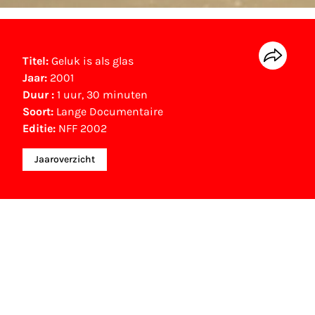
Titel:
Geluk is als glas
Jaar:
2001
Duur :
1 uur, 30 minuten
Soort:
Lange Documentaire
Editie:
NFF 2002
Jaaroverzicht
NFF Archief
Informatie over deze film, televisie- of
interactieve productie bevindt zich in het NFF
Archief. In het NFF Archief staat informatie over