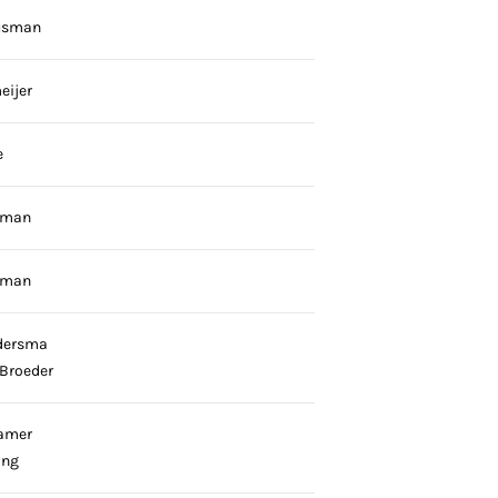
usman
eijer
e
gman
gman
dersma
 Broeder
amer
ing