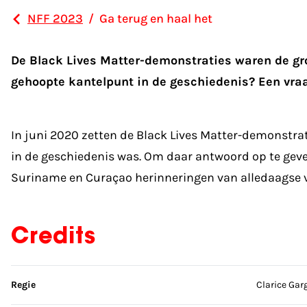
NFF 2023
/
Ga terug en haal het
De Black Lives Matter-demonstraties waren de gr
gehoopte kantelpunt in de geschiedenis? Een vraa
In juni 2020 zetten de Black Lives Matter-demonstrat
in de geschiedenis was. Om daar antwoord op te geven
Suriname en Curaçao herinneringen van alledaagse ver
Credits
Sla credits over
Regie
Clarice Gar