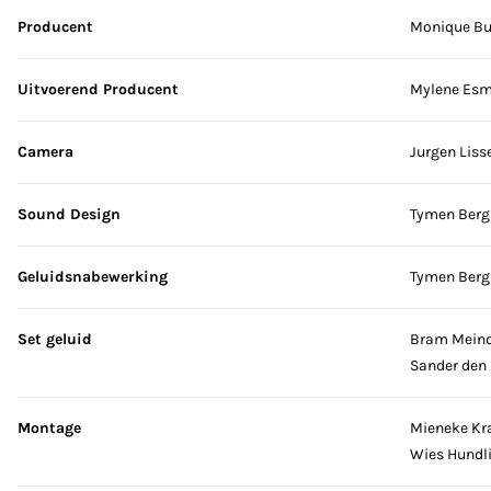
Producent
Monique B
Uitvoerend Producent
Mylene Esm
Camera
Jurgen Liss
Sound Design
Tymen Ber
Geluidsnabewerking
Tymen Ber
Set geluid
Bram Mein
Sander den
Montage
Mieneke Kr
Wies Hundl