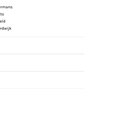
urmans
tto
eld
rdwijk