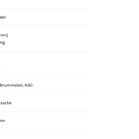
der
Rooij
ong
s
n Brummelen, NSC
Essche
ren