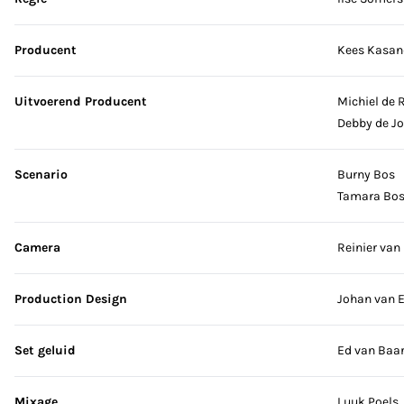
Producent
Kees Kasan
Uitvoerend Producent
Michiel de 
Debby de J
Scenario
Burny Bos
Tamara Bo
Camera
Reinier va
Production Design
Johan van 
Set geluid
Ed van Baa
Mixage
Luuk Poels