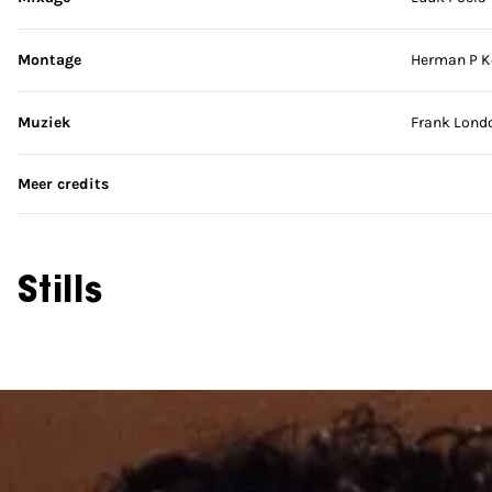
Montage
Herman P K
Muziek
Frank Lond
Meer credits
Stills