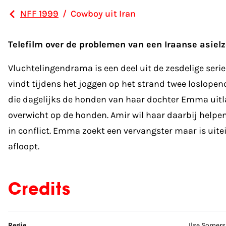
NFF 1999
/
Cowboy uit Iran
Telefilm over de problemen van een Iraanse asielz
Vluchtelingendrama is een deel uit de zesdelige serie
vindt tijdens het joggen op het strand twee loslopend
die dagelijks de honden van haar dochter Emma uitla
overwicht op de honden. Amir wil haar daarbij help
in conflict. Emma zoekt een vervangster maar is uite
afloopt.
Credits
Sla credits over
Regie
Ilse Somers