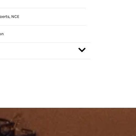
oerts, NCE
on