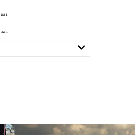
maas
maas