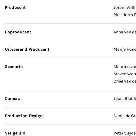
Producent
Joram Willi
Piet-Harm S
Coproducent
Anna van de
Uitvoerend Producent
Marije Hond
Scenario
Maarten va
Steven Wou
Chiel van d
Camera
Joost Rietd
Production Design
Donja de Gr
Set geluid
Peter Suyd