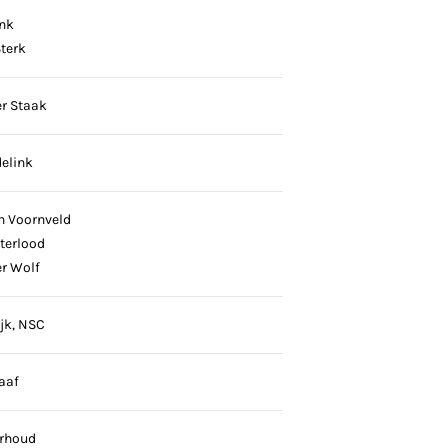
nk
terk
r Staak
elink
n Voornveld
terlood
er Wolf
ijk, NSC
aaf
erhoud