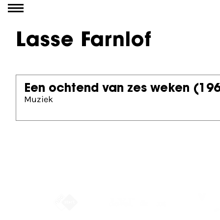
Ga naar inhoud
Lasse Farnlof
Een ochtend van zes weken
(19
Muziek
Partners