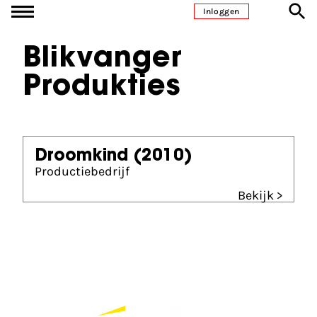
Ga naar inhoud
Inloggen
Blikvanger
Produkties
Droomkind
(2010)
Productiebedrijf
Bekijk >
Partners