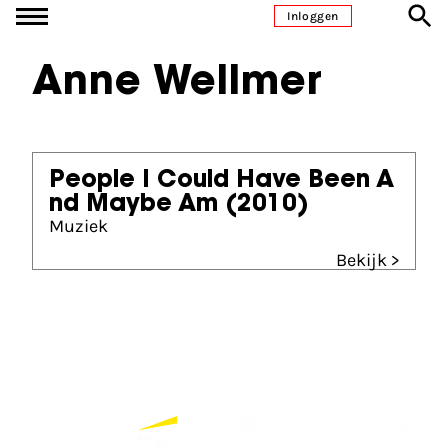
Ga naar inhoud
Inloggen
Anne Wellmer
People I Could Have Been A
nd Maybe Am
(2010)
Muziek
Bekijk >
Partners