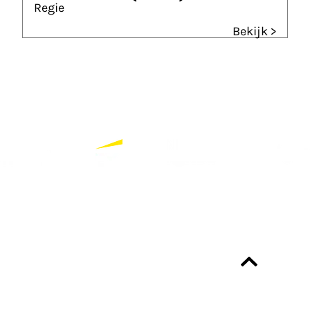
Regie
Bekijk >
Partners
Bekijk alle partners
Altijd up-to-date?