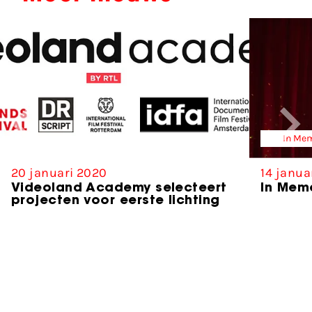
In Me
20 januari 2020
14 janua
Videoland Academy selecteert
In Mem
projecten voor eerste lichting
Partners