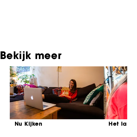
materiaal, daarover kun je contact opnemen
met de producent, distributeur of omroep.
Oudere films zijn soms ook terug te vinden bij
Eye Filmmuseum of bij het Nederlands
Instituut voor Beeld & Geluid.
Bekijk meer
Sla carrousel over
Nu Kijken
Het laat