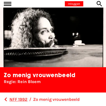
Ga naar inhoud
Inloggen
Zo menig vrouwenbeeld
Regie: Rein Bloem
NFF 1992
/
Zo menig vrouwenbeeld