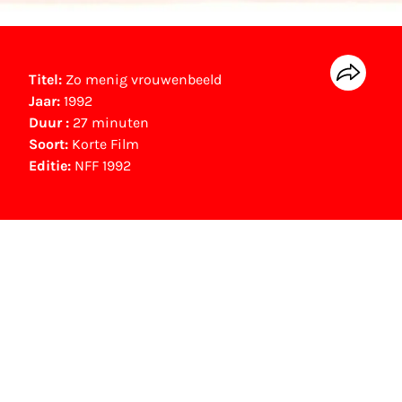
Titel:
Zo menig vrouwenbeeld
Jaar:
1992
Duur :
27 minuten
Soort:
Korte Film
Editie:
NFF 1992
NFF Archief
Informatie over deze film, televisie- of
interactieve productie bevindt zich in het NFF
Archief. In het NFF Archief staat informatie over
producties die in de afgelopen festivaledities
vertoond zijn. Het NFF beschikt niet over dit