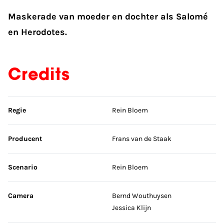
Maskerade van moeder en dochter als Salomé
en Herodotes.
Credits
Sla credits over
Regie
Rein Bloem
Producent
Frans van de Staak
Scenario
Rein Bloem
Camera
Bernd Wouthuysen
Jessica Klijn