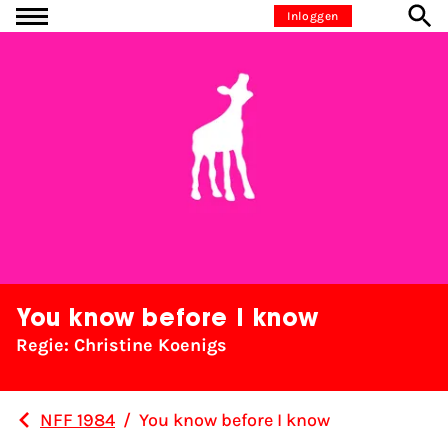
Ga naar inhoud
Inloggen
You know before I know
Regie: Christine Koenigs
NFF 1984
/
You know before I know