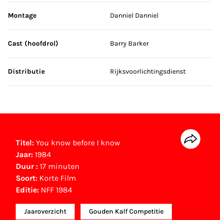
Montage
Danniel Danniel
Cast (hoofdrol)
Barry Barker
Distributie
Rijksvoorlichtingsdienst
Titel:
You know before I know
Jaar:
1984
Duur :
17 minuten
Soort:
Korte Film
Editie:
NFF 1984
Jaaroverzicht
Gouden Kalf Competitie