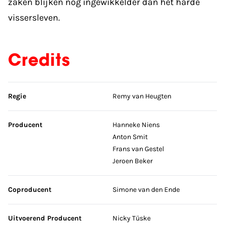
zaken blijken nog ingewikkelder dan het harde
vissersleven.
Credits
Sla credits over
Regie
Remy van Heugten
Producent
Hanneke Niens
Anton Smit
Frans van Gestel
Jeroen Beker
Coproducent
Simone van den Ende
Uitvoerend Producent
Nicky Tüske