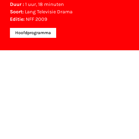
Duur :
1 uur, 18 minuten
Soort:
Lang Televisie Drama
Editie:
NFF 2009
Hoofdprogramma
NFF Archief
Informatie over deze film, televisie- of
interactieve productie bevindt zich in het NFF
Archief. In het NFF Archief staat informatie over
producties die in de afgelopen festivaledities
vertoond zijn. Het NFF beschikt niet over dit
materiaal, daarover kun je contact opnemen
met de producent, distributeur of omroep.
Oudere films zijn soms ook terug te vinden bij