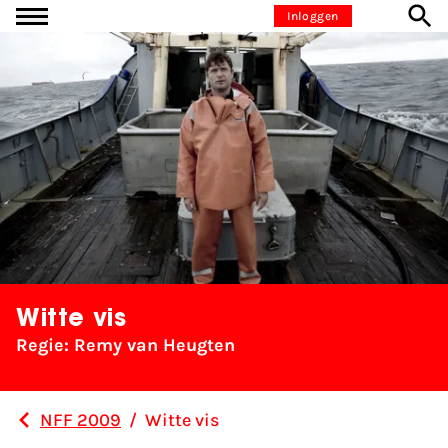
Ga naar inhoud
Inloggen
Witte vis
Regie: Remy van Heugten
NFF 2009
/
Witte vis