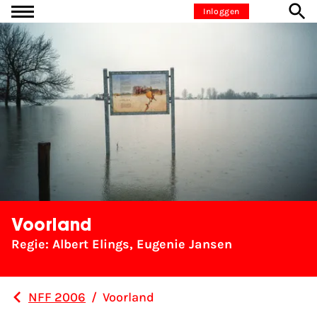
Ga naar inhoud
Inloggen
Voorland
Regie: Albert Elings, Eugenie Jansen
NFF 2006
/
Voorland