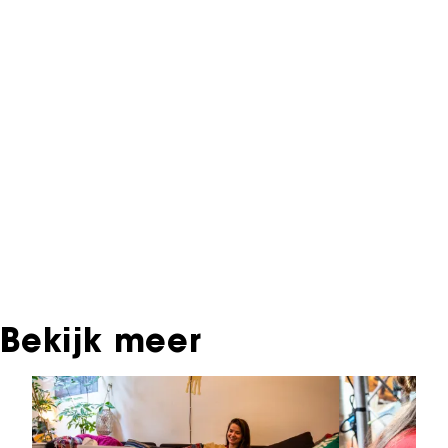
NFF Archief
Informatie over deze film, televisie- of
interactieve productie bevindt zich in het NFF
Archief. In het NFF Archief staat informatie over
producties die in de afgelopen festivaledities
vertoond zijn. Het NFF beschikt niet over dit
materiaal, daarover kun je contact opnemen
met de producent, distributeur of omroep.
Oudere films zijn soms ook terug te vinden bij
Eye Filmmuseum of bij het Nederlands
Instituut voor Beeld & Geluid.
Bekijk meer
Sla carrousel over