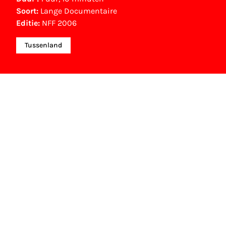
Soort:
Lange Documentaire
Editie:
NFF 2006
Tussenland
Gouden Kalf nominaties
Beste Sound Design (2005)
Michel Schöpping
Beste Sound Design (2005)
Marc Lizier