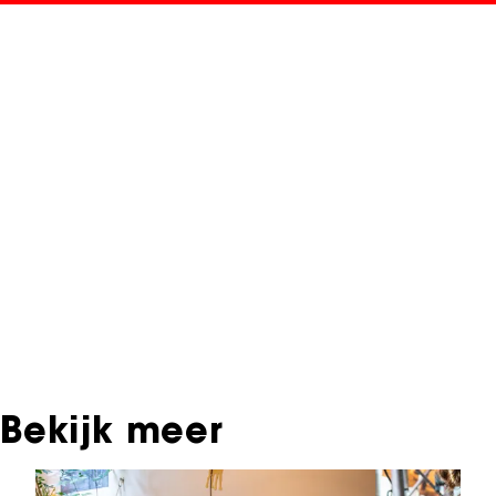
NFF Archief
Informatie over deze film, televisie- of
interactieve productie bevindt zich in het NFF
Archief. In het NFF Archief staat informatie over
producties die in de afgelopen festivaledities
vertoond zijn. Het NFF beschikt niet over dit
materiaal, daarover kun je contact opnemen
met de producent, distributeur of omroep.
Oudere films zijn soms ook terug te vinden bij
Eye Filmmuseum of bij het Nederlands
Instituut voor Beeld & Geluid.
Bekijk meer