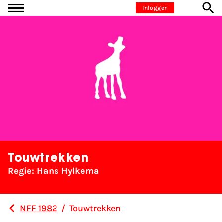
Ga naar inhoud
Inloggen
Touwtrekken
Regie: Hans Hylkema
NFF 1982
/
Touwtrekken