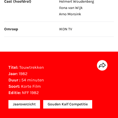
Cast (hoofdrol)
Helmert Woudenberg
Ilona van Wijk
Arno Morsink
Omroep
IKON TV
Titel:
Touwtrekken
Jaar:
1982
Duur :
54 minuten
Soort:
Korte Film
Editie:
NFF 1982
Jaaroverzicht
Gouden Kalf Competitie