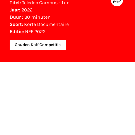
Titel:
Teledoc Campus - Luc
Jaar:
2022
Duur :
30 minuten
Soort:
Korte Documentaire
Editie:
NFF 2022
Gouden Kalf Competitie
NFF Archief
Informatie over deze film, televisie- of
interactieve productie bevindt zich in het NFF
Archief. In het NFF Archief staat informatie over
producties die in de afgelopen festivaledities
vertoond zijn. Het NFF beschikt niet over dit
materiaal, daarover kun je contact opnemen