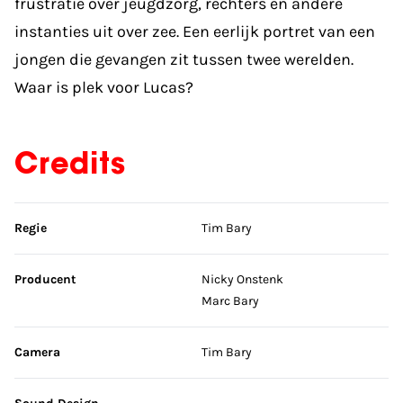
frustratie over jeugdzorg, rechters en andere
instanties uit over zee. Een eerlijk portret van een
jongen die gevangen zit tussen twee werelden.
Waar is plek voor Lucas?
Credits
Sla credits over
Regie
Tim Bary
Producent
Nicky Onstenk
Marc Bary
Camera
Tim Bary