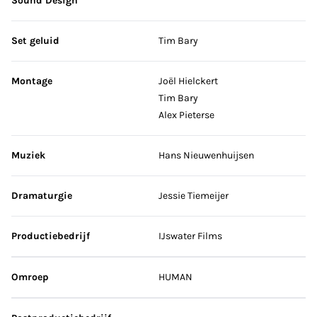
Sound Design
Set geluid
Tim Bary
Montage
Joël Hielckert
Tim Bary
Alex Pieterse
Muziek
Hans Nieuwenhuijsen
Dramaturgie
Jessie Tiemeijer
Productiebedrijf
IJswater Films
Omroep
HUMAN