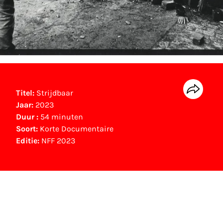
Titel:
Strijdbaar
Jaar:
2023
Duur :
54 minuten
Soort:
Korte Documentaire
Editie:
NFF 2023
NFF Archief