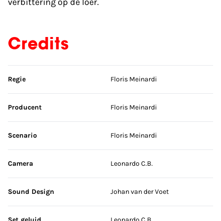
verbittering op de loer.
Credits
Sla credits over
Regie
Floris Meinardi
Producent
Floris Meinardi
Scenario
Floris Meinardi
Camera
Leonardo C.B.
Sound Design
Johan van der Voet
Set geluid
Leonardo C.B.