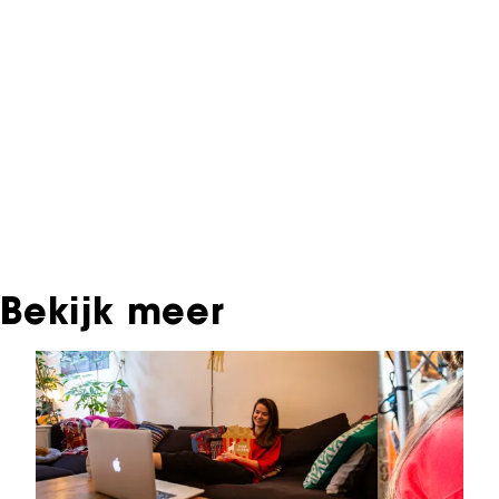
Informatie over deze film, televisie- of
interactieve productie bevindt zich in het NFF
Archief. In het NFF Archief staat informatie over
producties die in de afgelopen festivaledities
vertoond zijn. Het NFF beschikt niet over dit
materiaal, daarover kun je contact opnemen
met de producent, distributeur of omroep.
Oudere films zijn soms ook terug te vinden bij
Eye Filmmuseum of bij het Nederlands
Instituut voor Beeld & Geluid.
Bekijk meer
Sla carrousel over