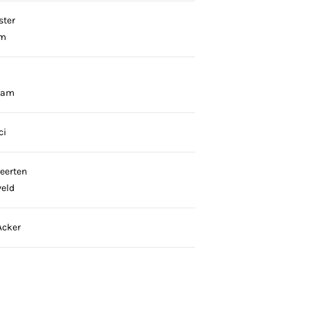
ster
um
ram
ci
eerten
veld
Acker