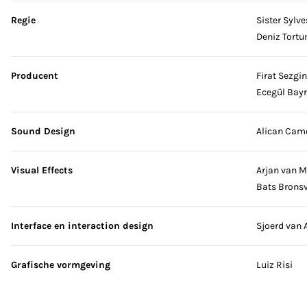
Sla credits over
Regie
Sister Sylve
Deniz Tort
Producent
Firat Sezgin
Ecegül Bay
Sound Design
Alican Cam
Visual Effects
Arjan van M
Bats Brons
Interface en interaction design
Sjoerd van 
Grafische vormgeving
Luiz Risi