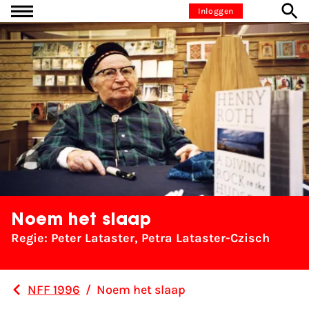
Ga naar inhoud
Inloggen
Noem het slaap
Regie: Peter Lataster, Petra Lataster-Czisch
NFF 1996
/
Noem het slaap