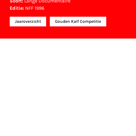
Soort:
Lange Documentaire
Editie:
NFF 1996
Jaaroverzicht
Gouden Kalf Competitie
NFF Archief
Informatie over deze film, televisie- of
interactieve productie bevindt zich in het NFF
Archief. In het NFF Archief staat informatie over
producties die in de afgelopen festivaledities
vertoond zijn. Het NFF beschikt niet over dit
materiaal, daarover kun je contact opnemen
met de producent, distributeur of omroep.
Oudere films zijn soms ook terug te vinden bij
Eye Filmmuseum of bij het Nederlands
Instituut voor Beeld & Geluid.