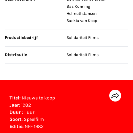
Bas Könning
Helmuth Jansen
Saskia van Keep
Productiebedrijf
Solidariteit Films
Distributie
Solidariteit Films
Titel:
Nieuws te koop
Jaar:
1982
Duur :
1 uur
Soort:
Speelfilm
Editie:
NFF 1982