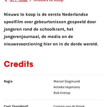
Nieuws te koop is de eerste Nederlandse
speelfilm over gebeurtenissen gespeeld door
jongeren rond de schoolkrant, het
jongerenjournaal, de media en de
nieuwsvoorziening hier en in de derde wereld.
Credits
Sla credits over
Regie
Marcel Siegmund
Anneke Hopmans
Bob Entrop
Cast (hoofdrol)
Corrina van de Broek