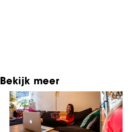
Informatie over deze film, televisie- of
interactieve productie bevindt zich in het NFF
Archief. In het NFF Archief staat informatie over
producties die in de afgelopen festivaledities
vertoond zijn. Het NFF beschikt niet over dit
materiaal, daarover kun je contact opnemen
met de producent, distributeur of omroep.
Oudere films zijn soms ook terug te vinden bij
Eye Filmmuseum of bij het Nederlands
Instituut voor Beeld & Geluid.
Bekijk meer
Sla carrousel over