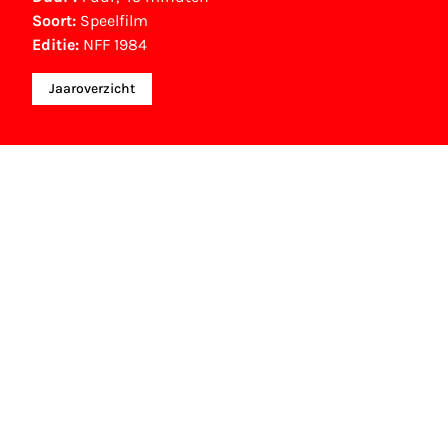
Soort:
Speelfilm
Editie:
NFF 1984
Jaaroverzicht
Gouden Kalf winnaar
Speciale Juryprijs (1984)
Eric de Kuyper
NFF Archief