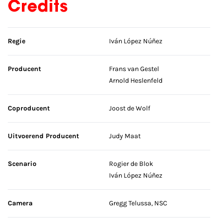
Credits
Sla credits over
Regie
Iván López Núñez
Producent
Frans van Gestel
Arnold Heslenfeld
Coproducent
Joost de Wolf
Uitvoerend Producent
Judy Maat
Scenario
Rogier de Blok
Iván López Núñez
Camera
Gregg Telussa, NSC