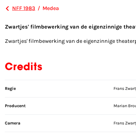
NFF 1983
/
Medea
Zwartjes' filmbewerking van de eigenzinnige theat
Zwartjes' filmbewerking van de eigenzinnige theaterp
Credits
Sla credits over
Regie
Frans Zwart
Producent
Marian Bro
Camera
Frans Zwart