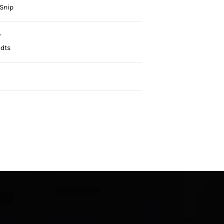
 Snip
r
edts