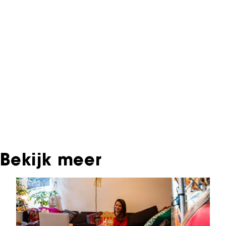
Informatie over deze film, televisie- of
interactieve productie bevindt zich in het NFF
Archief. In het NFF Archief staat informatie over
producties die in de afgelopen festivaledities
vertoond zijn. Het NFF beschikt niet over dit
materiaal, daarover kun je contact opnemen
met de producent, distributeur of omroep.
Oudere films zijn soms ook terug te vinden bij
Eye Filmmuseum of bij het Nederlands
Instituut voor Beeld & Geluid.
Bekijk meer
Sla carrousel over