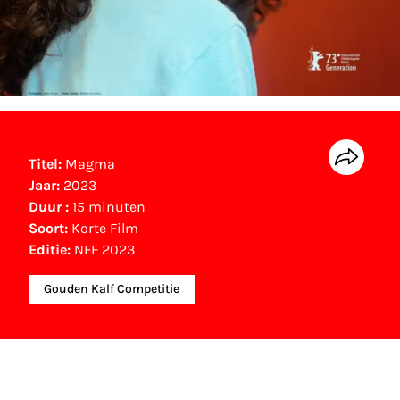
Titel:
Magma
Jaar:
2023
Duur :
15 minuten
Soort:
Korte Film
Editie:
NFF 2023
Gouden Kalf Competitie
NFF Archief