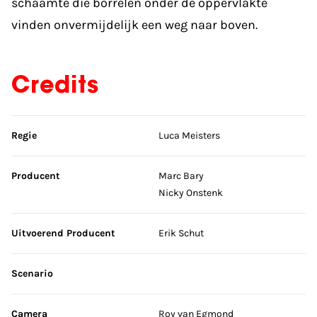
schaamte die borrelen onder de oppervlakte
vinden onvermijdelijk een weg naar boven.
Credits
Sla credits over
Regie
Luca Meisters
Producent
Marc Bary
Nicky Onstenk
Uitvoerend Producent
Erik Schut
Scenario
Camera
Roy van Egmond