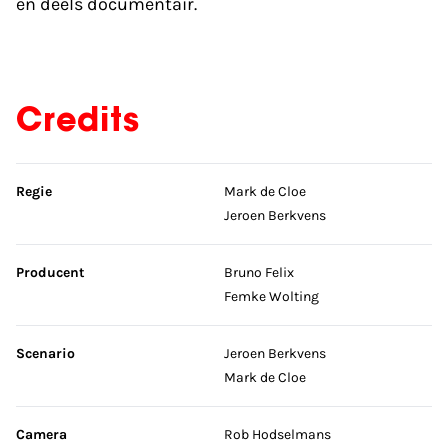
en deels documentair.
Credits
Sla credits over
Regie
Mark de Cloe
Jeroen Berkvens
Producent
Bruno Felix
Femke Wolting
Scenario
Jeroen Berkvens
Mark de Cloe
Camera
Rob Hodselmans