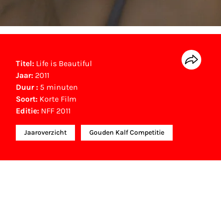
Titel:
Life is Beautiful
Jaar:
2011
Duur :
5 minuten
Soort:
Korte Film
Editie:
NFF 2011
Jaaroverzicht
Gouden Kalf Competitie
Gouden Kalf nominaties
Beste Korte Film (2011)