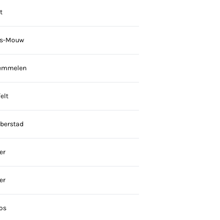
t
rs-Mouw
Bemmelen
elt
berstad
er
er
Bos