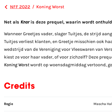
NFF 2022
/
Koning Worst
Net als
Knor
is deze prequel, waarin wordt onthuld
Wanneer Greetjes vader, slager Tuitjes, de strijd aan
Tuitjes verliest klanten, en Greetje misschien ook h
wedstrijd van de Vereniging voor Vleeswaren van Verse
kiest ze voor haar vader, of voor zichzelf? Deze pre
Koning Worst
wordt op woensdagmiddag vertoond, g
Credits
Sla credits over
Regie
Mascha Hal