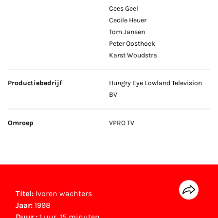
Cees Geel
Cecile Heuer
Tom Jansen
Peter Oosthoek
Karst Woudstra
Productiebedrijf
Hungry Eye Lowland Television
BV
Omroep
VPRO TV
Titel:
Ivoren wachters
Jaar:
1998
Duur :
1 uur, 15 minuten