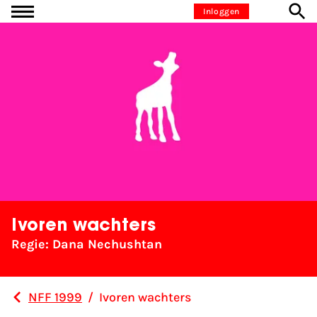
Ga naar inhoud
Inloggen
Ivoren wachters
Regie: Dana Nechushtan
NFF 1999
/
Ivoren wachters