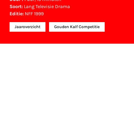
Soort:
Lang Televisie Drama
Editie:
NFF 1999
Jaaroverzicht
Gouden Kalf Competitie
NFF Archief
Informatie over deze film, televisie- of
interactieve productie bevindt zich in het NFF
Archief. In het NFF Archief staat informatie over
producties die in de afgelopen festivaledities
vertoond zijn. Het NFF beschikt niet over dit
materiaal, daarover kun je contact opnemen
met de producent, distributeur of omroep.
Oudere films zijn soms ook terug te vinden bij
Eye Filmmuseum of bij het Nederlands