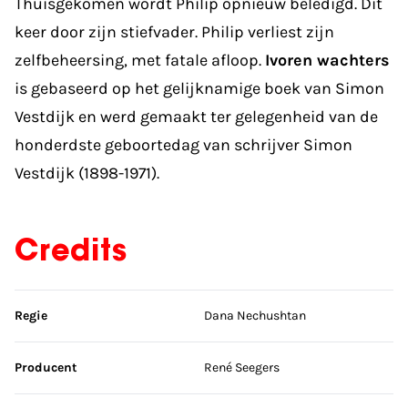
Thuisgekomen wordt Philip opnieuw beledigd. Dit
keer door zijn stiefvader. Philip verliest zijn
zelfbeheersing, met fatale afloop.
Ivoren wachters
is gebaseerd op het gelijknamige boek van Simon
Vestdijk en werd gemaakt ter gelegenheid van de
honderdste geboortedag van schrijver Simon
Vestdijk (1898-1971).
Credits
Sla credits over
Regie
Dana Nechushtan
Producent
René Seegers