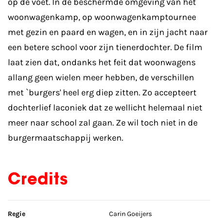
op de voet. In de beschermde omgeving van het
woonwagenkamp, op woonwagenkamptournee
met gezin en paard en wagen, en in zijn jacht naar
een betere school voor zijn tienerdochter. De film
laat zien dat, ondanks het feit dat woonwagens
allang geen wielen meer hebben, de verschillen
met `burgers' heel erg diep zitten. Zo accepteert
dochterlief laconiek dat ze wellicht helemaal niet
meer naar school zal gaan. Ze wil toch niet in de
burgermaatschappij werken.
Credits
Sla credits over
Regie
Carin Goeijers