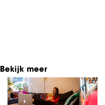
Informatie over deze film, televisie- of
interactieve productie bevindt zich in het NFF
Archief. In het NFF Archief staat informatie over
producties die in de afgelopen festivaledities
vertoond zijn. Het NFF beschikt niet over dit
materiaal, daarover kun je contact opnemen
met de producent, distributeur of omroep.
Oudere films zijn soms ook terug te vinden bij
Eye Filmmuseum of bij het Nederlands
Instituut voor Beeld & Geluid.
Bekijk meer
Sla carrousel over