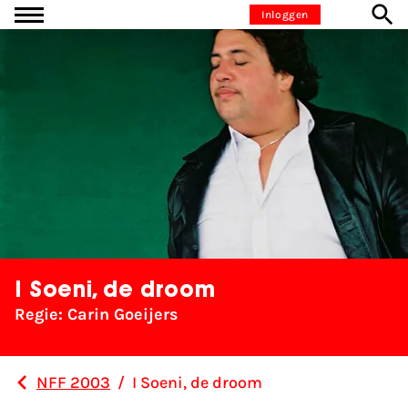
Ga naar inhoud
Inloggen
I Soeni, de droom
Regie: Carin Goeijers
NFF 2003
/
I Soeni, de droom