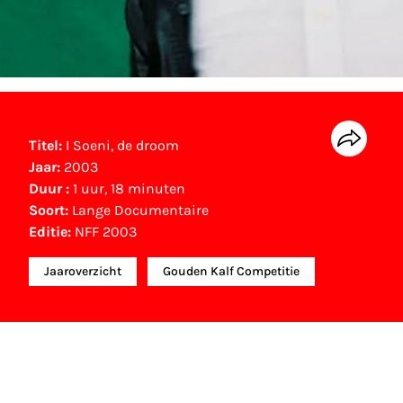
Titel:
I Soeni, de droom
Jaar:
2003
Duur :
1 uur, 18 minuten
Soort:
Lange Documentaire
Editie:
NFF 2003
Jaaroverzicht
Gouden Kalf Competitie
NFF Archief