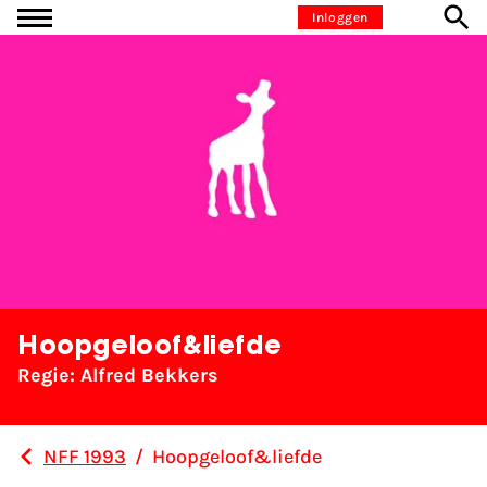
Ga naar inhoud
Inloggen
Hoopgeloof&liefde
Regie: Alfred Bekkers
NFF 1993
/
Hoopgeloof&liefde