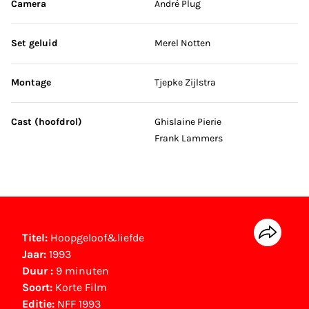
Camera
André Plug
Set geluid
Merel Notten
Montage
Tjepke Zijlstra
Cast (hoofdrol)
Ghislaine Pierie
Frank Lammers
Titel:
Hoopgeloof&liefde
Jaar:
1993
Duur :
9 minuten
Soort:
Korte Film
Editie:
NFF 1993