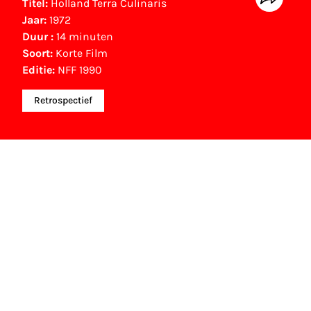
Titel:
Holland Terra Culinaris
Jaar:
1972
Duur :
14 minuten
Soort:
Korte Film
Editie:
NFF 1990
Retrospectief
NFF Archief
Informatie over deze film, televisie- of
interactieve productie bevindt zich in het NFF
Archief. In het NFF Archief staat informatie over
producties die in de afgelopen festivaledities
vertoond zijn. Het NFF beschikt niet over dit
materiaal, daarover kun je contact opnemen
met de producent, distributeur of omroep.