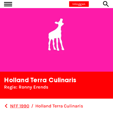
Ga naar inhoud
Inloggen
Holland Terra Culinaris
Regie: Ronny Erends
NFF 1990
/
Holland Terra Culinaris