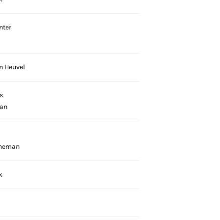
nter
n Heuvel
s
an
nneman
k