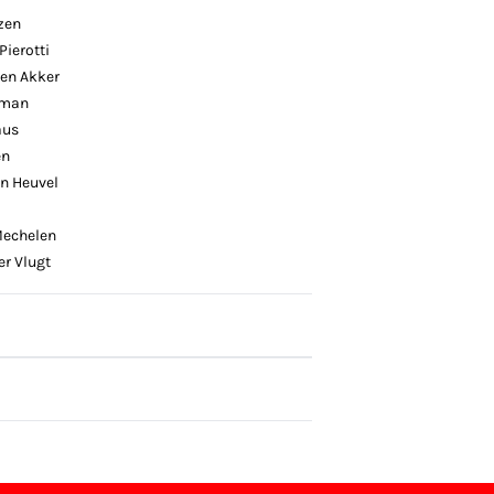
zen
Pierotti
den Akker
gman
aus
en
n Heuvel
Mechelen
r Vlugt