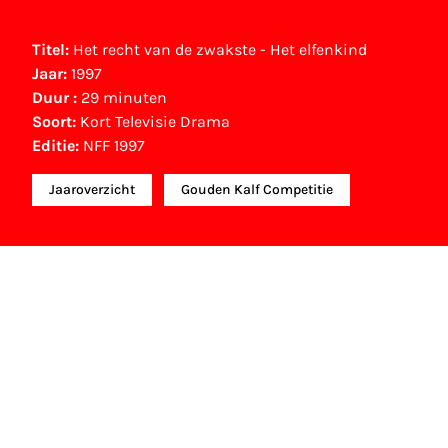
Titel:
Het recht van de zwakste - Het elfenkind
Jaar:
1997
Duur :
29 minuten
Soort:
Kort Televisie Drama
Editie:
NFF 1997
Jaaroverzicht
Gouden Kalf Competitie
NFF Archief
Informatie over deze film, televisie- of interactieve
Archief. In het NFF Archief staat informatie over pr
festivaledities vertoond zijn. Het NFF beschikt niet
contact opnemen met de producent, distributeur o