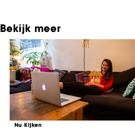
ook terug te vinden bij Eye Filmmuseum of bij het 
Geluid.
Bekijk meer
Sla carrousel over
Nu Kijken