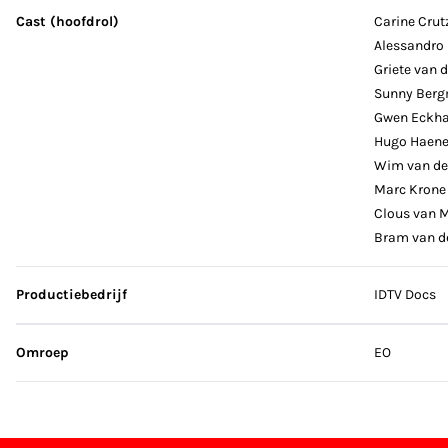
Cast (hoofdrol)
Carine Crut
Alessandro 
Griete van 
Sunny Ber
Gwen Eckh
Hugo Haen
Wim van de
Marc Krone
Clous van 
Bram van de
Productiebedrijf
IDTV Docs
Omroep
EO