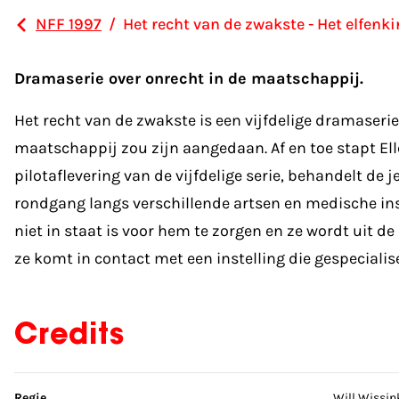
NFF 1997
/
Het recht van de zwakste - Het elfenk
Dramaserie over onrecht in de maatschappij.
Het recht van de zwakste is een vijfdelige dramaser
maatschappij zou zijn aangedaan. Af en toe stapt Elle
pilotaflevering van de vijfdelige serie, behandelt d
rondgang langs verschillende artsen en medische inst
niet in staat is voor hem te zorgen en ze wordt uit d
ze komt in contact met een instelling die gespecialis
Credits
Sla credits over
Regie
Will Wissin