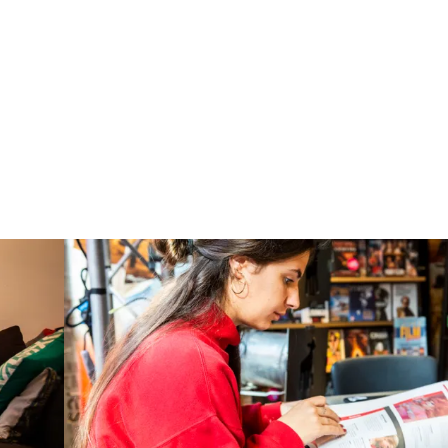
 productie bevindt zich in het NFF
oducties die in de afgelopen
 over dit materiaal, daarover kun je
f omroep. Oudere films zijn soms
Nederlands Instituut voor Beeld &