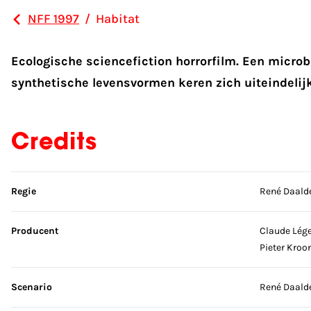
NFF 1997
/
Habitat
Ecologische sciencefiction horrorfilm. Een micro
synthetische levensvormen keren zich uiteindelij
Credits
Sla credits over
Regie
René Daald
Producent
Claude Lége
Pieter Kroo
Scenario
René Daald