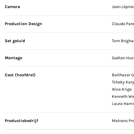
Camera
Jean Lépine
Production Design
Claude Par
Set geluid
Tom Brigh
Montage
Gaétan Huo
Cast (hoofdrol)
Balthazar G
Tcheky Kar
Alice Krige
Kenneth We
Laura Harri
Productiebedrijf
Matrans Pr