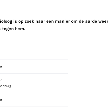
bioloog is op zoek naar een manier om de aarde wee
k tegen hem.
er
r
nenburg
er