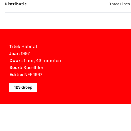
Distributie
Three Lines
Titel:
Habitat
Jaar:
1997
Duur :
1 uur, 43 minuten
Soort:
Speelfilm
Editie:
NFF 1997
123 Groep
NFF Archief