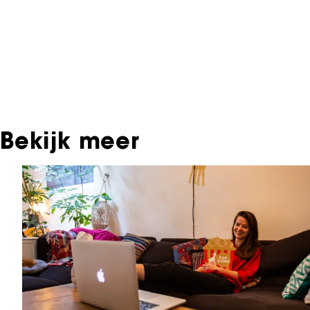
Informatie over deze film, televisie- of interactieve
Archief. In het NFF Archief staat informatie over pr
festivaledities vertoond zijn. Het NFF beschikt niet
contact opnemen met de producent, distributeur o
ook terug te vinden bij Eye Filmmuseum of bij het 
Geluid.
Bekijk meer
Sla carrousel over