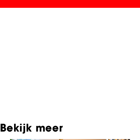
NFF Archief
Informatie over deze film, televisie- of
interactieve productie bevindt zich in het NFF
Archief. In het NFF Archief staat informatie over
producties die in de afgelopen festivaledities
vertoond zijn. Het NFF beschikt niet over dit
materiaal, daarover kun je contact opnemen
met de producent, distributeur of omroep.
Oudere films zijn soms ook terug te vinden bij
Eye Filmmuseum of bij het Nederlands
Instituut voor Beeld & Geluid.
Bekijk meer