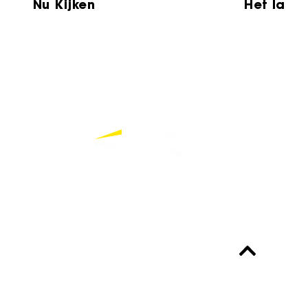
Nu Kijken
Het laat
Partners
Bekijk alle partners
Altijd up-to-date?