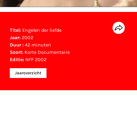
Titel:
Engelen der liefde
Jaar:
2002
Duur :
42 minuten
Soort:
Korte Documentaire
Editie:
NFF 2002
Jaaroverzicht
NFF Archief
Informatie over deze film, televisie- of
interactieve productie bevindt zich in het NFF