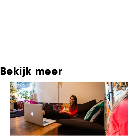
Archief. In het NFF Archief staat informatie over
producties die in de afgelopen festivaledities
vertoond zijn. Het NFF beschikt niet over dit
materiaal, daarover kun je contact opnemen
met de producent, distributeur of omroep.
Oudere films zijn soms ook terug te vinden bij
Eye Filmmuseum of bij het Nederlands
Instituut voor Beeld & Geluid.
Bekijk meer
Sla carrousel over