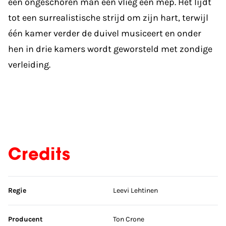
een ongeschoren man een vlieg een mep. Het lijdt
tot een surrealistische strijd om zijn hart, terwijl
één kamer verder de duivel musiceert en onder
hen in drie kamers wordt geworsteld met zondige
verleiding.
Credits
Sla credits over
Regie
Leevi Lehtinen
Producent
Ton Crone