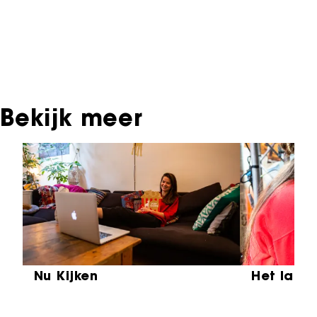
materiaal, daarover kun je contact opnemen
met de producent, distributeur of omroep.
Oudere films zijn soms ook terug te vinden bij
Eye Filmmuseum of bij het Nederlands
Instituut voor Beeld & Geluid.
Bekijk meer
Sla carrousel over
Nu Kijken
Het laat