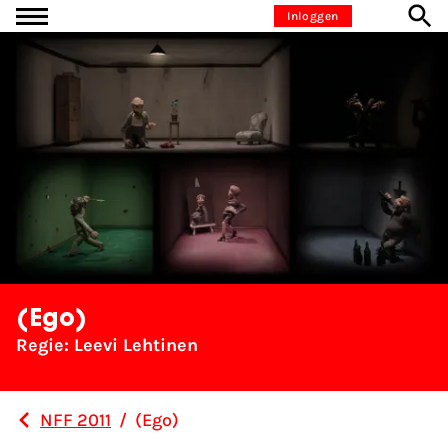
Ga naar inhoud
Inloggen
(Ego)
Regie: Leevi Lehtinen
NFF 2011
/
(Ego)