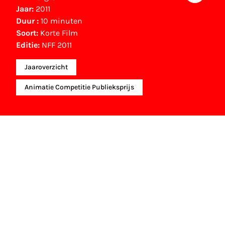
Jaar:
2011
Duur :
10 minuten
Soort:
Korte Film
Editie:
NFF 2011
Jaaroverzicht
Animatie Competitie Publieksprijs
NFF Archief
Informatie over deze film, televisie- of
interactieve productie bevindt zich in het NFF
Archief. In het NFF Archief staat informatie over
producties die in de afgelopen festivaledities
vertoond zijn. Het NFF beschikt niet over dit