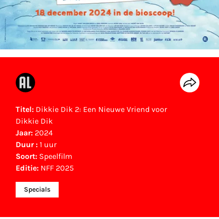
Titel:
Dikkie Dik 2: Een Nieuwe Vriend voor
Dikkie Dik
Jaar:
2024
Duur :
1 uur
Soort:
Speelfilm
Editie:
NFF 2025
Specials