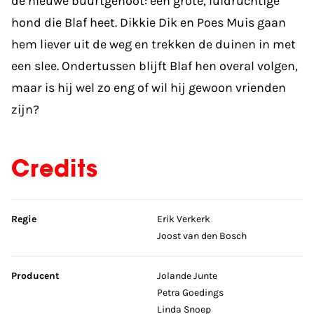
de nieuwe buurtgenoot: een grote, luidruchtige
hond die Blaf heet. Dikkie Dik en Poes Muis gaan
hem liever uit de weg en trekken de duinen in met
een slee. Ondertussen blijft Blaf hen overal volgen,
maar is hij wel zo eng of wil hij gewoon vrienden
zijn?
Credits
Sla credits over
Regie
Erik Verkerk
Joost van den Bosch
Producent
Jolande Junte
Petra Goedings
Linda Snoep