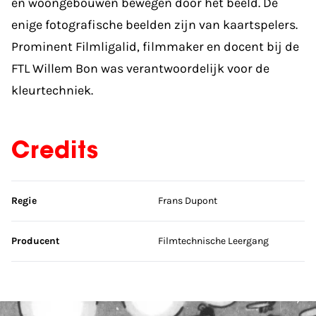
en woongebouwen bewegen door het beeld. De
enige fotografische beelden zijn van kaartspelers.
Prominent Filmligalid, filmmaker en docent bij de
FTL Willem Bon was verantwoordelijk voor de
kleurtechniek.
Credits
Sla credits over
Regie
Frans Dupont
Producent
Filmtechnische Leergang