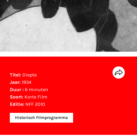
Titel:
Diepte
Jaar:
1934
Duur :
6 minuten
Soort:
Korte Film
Editie:
NFF 2010
Historisch Filmprogramma