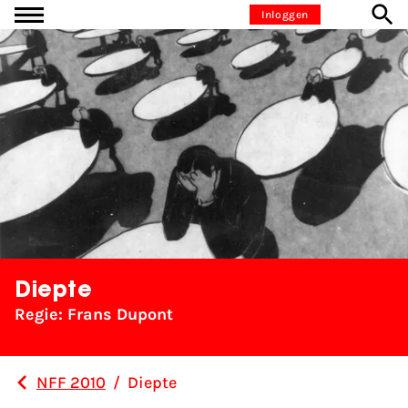
Ga naar inhoud
Inloggen
Diepte
Regie: Frans Dupont
NFF 2010
/
Diepte