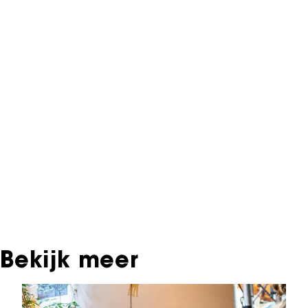
NFF Archief
Informatie over deze film, televisie- of
interactieve productie bevindt zich in het NFF
Archief. In het NFF Archief staat informatie over
producties die in de afgelopen festivaledities
vertoond zijn. Het NFF beschikt niet over dit
materiaal, daarover kun je contact opnemen
met de producent, distributeur of omroep.
Oudere films zijn soms ook terug te vinden bij
Eye Filmmuseum of bij het Nederlands
Instituut voor Beeld & Geluid.
Bekijk meer
Sla carrousel over