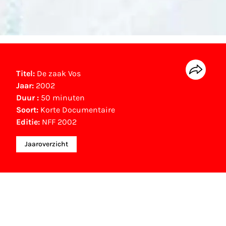
Titel:
De zaak Vos
Jaar:
2002
Duur :
50 minuten
Soort:
Korte Documentaire
Editie:
NFF 2002
Jaaroverzicht
NFF Archief