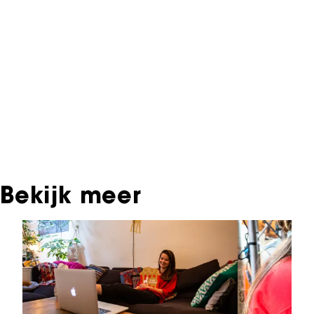
Informatie over deze film, televisie- of
interactieve productie bevindt zich in het NFF
Archief. In het NFF Archief staat informatie over
producties die in de afgelopen festivaledities
vertoond zijn. Het NFF beschikt niet over dit
materiaal, daarover kun je contact opnemen
met de producent, distributeur of omroep.
Oudere films zijn soms ook terug te vinden bij
Eye Filmmuseum of bij het Nederlands
Instituut voor Beeld & Geluid.
Bekijk meer
Sla carrousel over