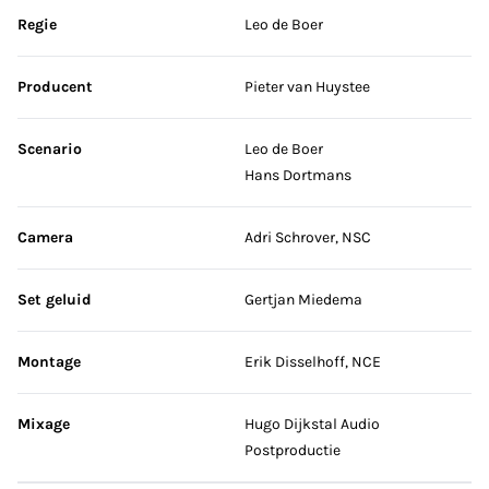
Sla credits over
Regie
Leo de Boer
Producent
Pieter van Huystee
Scenario
Leo de Boer
Hans Dortmans
Camera
Adri Schrover, NSC
Set geluid
Gertjan Miedema
Montage
Erik Disselhoff, NCE
Mixage
Hugo Dijkstal Audio
Postproductie