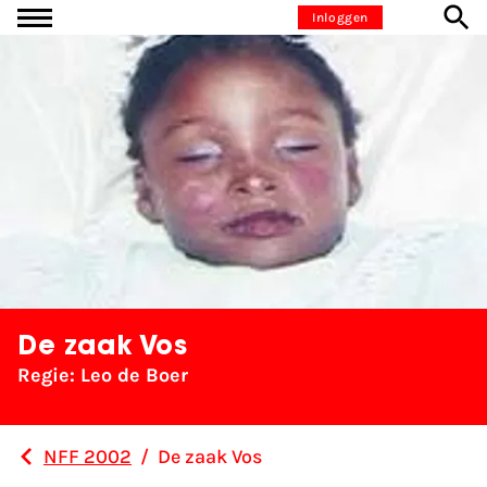
Ga naar inhoud
Inloggen
De zaak Vos
Regie: Leo de Boer
NFF 2002
/
De zaak Vos