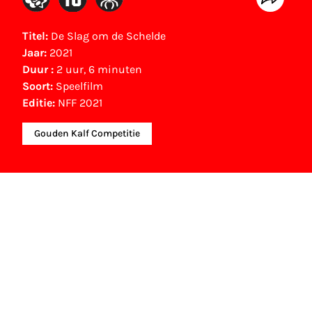
Titel:
De Slag om de Schelde
Jaar:
2021
Duur :
2 uur, 6 minuten
Soort:
Speelfilm
Editie:
NFF 2021
Gouden Kalf Competitie
Gouden Kalf winnaar
Beste Camera (2021)
Lennert Hillege, NSC
Beste Costume Design (2021)