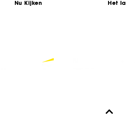
Nu Kijken
Het laat
Partners
Bekijk alle partners
Altijd up-to-date?