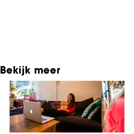
Archief. In het NFF Archief staat informatie over
producties die in de afgelopen festivaledities
vertoond zijn. Het NFF beschikt niet over dit
materiaal, daarover kun je contact opnemen
met de producent, distributeur of omroep.
Oudere films zijn soms ook terug te vinden bij
Eye Filmmuseum of bij het Nederlands
Instituut voor Beeld & Geluid.
Bekijk meer
Sla carrousel over