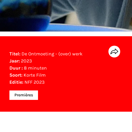
Titel:
De Ontmoeting - (over) werk
Jaar:
2023
Duur :
8 minuten
Soort:
Korte Film
Editie:
NFF 2023
Premières
NFF Archief