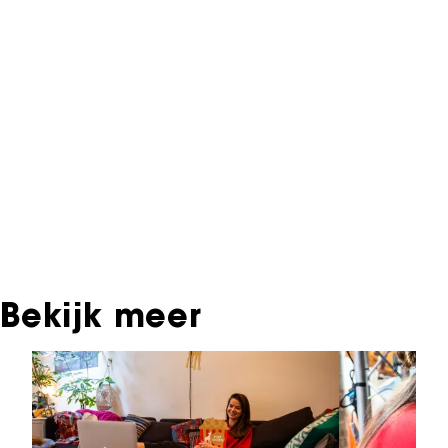
Informatie over deze film, televisie- of
interactieve productie bevindt zich in het NFF
Archief. In het NFF Archief staat informatie over
producties die in de afgelopen festivaledities
vertoond zijn. Het NFF beschikt niet over dit
materiaal, daarover kun je contact opnemen
met de producent, distributeur of omroep.
Oudere films zijn soms ook terug te vinden bij
Eye Filmmuseum of bij het Nederlands
Instituut voor Beeld & Geluid.
Bekijk meer
Sla carrousel over