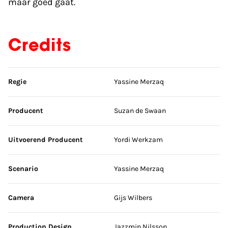
maar goed gaat.
Credits
Sla credits over
Regie
Yassine Merzaq
Producent
Suzan de Swaan
Uitvoerend Producent
Yordi Werkzam
Scenario
Yassine Merzaq
Camera
Gijs Wilbers
Production Design
Jazzmin Nilsson